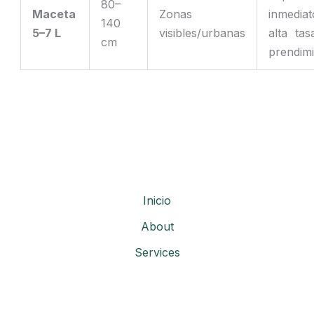
80–
Maceta
Zonas
inmedia
140
5–7 L
visibles/urbanas
alta ta
cm
prendim
Inicio
About
Services