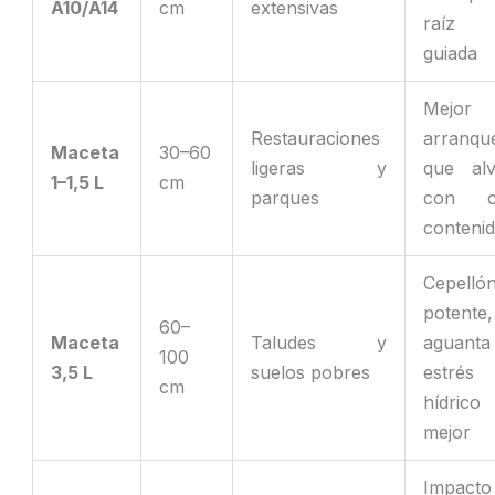
A10/A14
cm
extensivas
raíz 
guiada
Mejor
Restauraciones
arranqu
Maceta
30–60
ligeras y
que alv
1–1,5 L
cm
parques
con c
conteni
Cepelló
potente,
60–
Maceta
Taludes y
aguanta
100
3,5 L
suelos pobres
estrés
cm
hídrico
mejor
Impacto