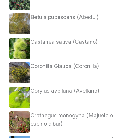
Betula pubescens (Abedul)
Castanea sativa (Castaño)
Coronilla Glauca (Coronilla)
Corylus avellana (Avellano)
Crataegus monogyna (Majuelo o
espino albar)