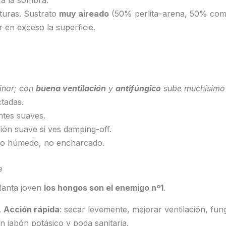
uras. Sustrato
muy aireado
(50% perlita–arena, 50% com
r en exceso la superficie.
inar; con
buena ventilación
y
antifúngico
sube muchísimo l
ctadas.
entes suaves.
ción suave si ves damping-off.
ato húmedo, no encharcado.
e
planta joven
los hongos son el enemigo nº1
.
.
Acción rápida
: secar levemente, mejorar ventilación, fun
n jabón potásico y poda sanitaria.