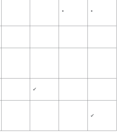
•
•
✔
✔