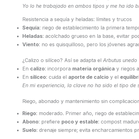
Yo lo he trabajado en ambos tipos y me ha ido bi
Resistencia a sequía y heladas: límites y trucos
Sequía
: riego de establecimiento la primera tem
Heladas
: acolchado grueso en la base, evitar po
Viento
: no es quisquilloso, pero los jóvenes agr
¿Calizo o silíceo? Así se adapta el
Arbutus unedo
En
calizo
: incorpora
materia orgánica
y riegos 
En
silíceo
: cuida el
aporte de calcio
y el
equilibr
En mi experiencia, la clave no ha sido el tipo de 
Riego, abonado y mantenimiento sin complicacio
Riego
: moderado. Primer año, riego de estableci
Abono
: prefiere
poco y estable
: compost maduro 
Suelo
: drenaje siempre; evita encharcamientos p