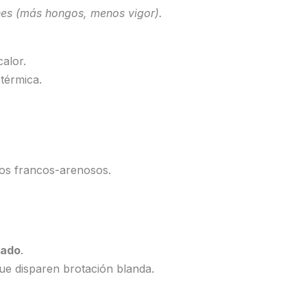
ones (más hongos, menos vigor).
alor.
térmica.
os francos-arenosos.
iado
.
que disparen brotación blanda.