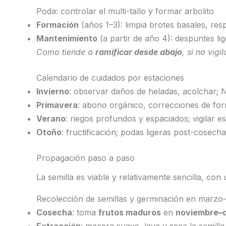
Poda: controlar el multi-tallo y formar arbolito
Formación
(años 1–3): limpia brotes basales, resp
Mantenimiento
(a partir de año 4): despuntes lig
Como tiende a
ramificar desde abajo
, si no vig
Calendario de cuidados por estaciones
Invierno
: observar daños de heladas, acolchar; 
Primavera
: abono orgánico, correcciones de for
Verano
: riegos profundos y espaciados; vigilar es
Otoño
: fructificación; podas ligeras post-cosecha
Propagación paso a paso
La semilla es viable y relativamente sencilla, co
Recolección de semillas y germinación en marzo-
Cosecha
: toma
frutos maduros
en
noviembre–d
Extracción
: macera suave, lava y seca la semilla