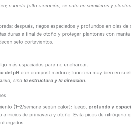
en; cuando falta aireación, se nota en semilleros y plant
porada; después, riegos espaciados y profundos en olas de c
das duras a final de otoño y proteger plantones con manta 
adecen seto cortavientos.
algo más espaciados para no encharcar.
io del pH
con compost maduro; funciona muy bien en suel
suelo, sino
la estructura y la aireación
.
nes
miento (1–2/semana según calor); luego,
profundo y espac
a inicios de primavera y otoño. Evita picos de nitrógeno 
rolongados.