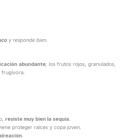
nco
y responde bien.
ficación abundante
; los frutos rojos, granulados,
 frugívora.
do,
resiste muy bien la sequía
.
viene proteger raíces y copa joven.
aireación
.