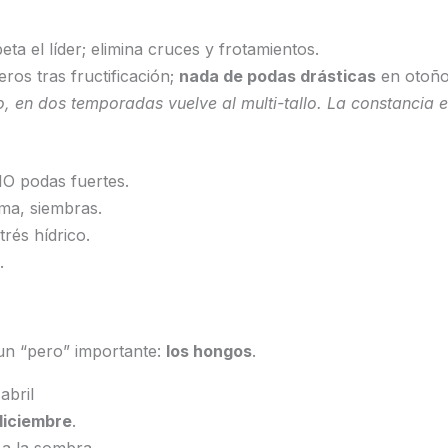
eta el líder; elimina cruces y frotamientos.
eros tras fructificación;
nada de podas drásticas
en otoño
ilo, en dos temporadas vuelve al multi-tallo. La constancia 
NO podas fuertes.
ma, siembras.
trés hídrico.
.
n un “pero” importante:
los hongos
.
abril
iciembre
.
 a la sombra.