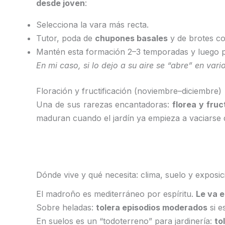
desde joven
:
Selecciona la vara más recta.
Tutor, poda de
chupones basales
y de brotes co
Mantén esta formación 2–3 temporadas y luego p
En mi caso, si lo dejo a su aire se “abre” en vari
Floración y fructificación (noviembre–diciembre)
Una de sus rarezas encantadoras:
florea y fruc
maduran cuando el jardín ya empieza a vaciarse de
Dónde vive y qué necesita: clima, suelo y exposic
El madroño es mediterráneo por espíritu.
Le va e
Sobre heladas:
tolera episodios moderados
si e
En suelos es un “todoterreno” para jardinería:
to