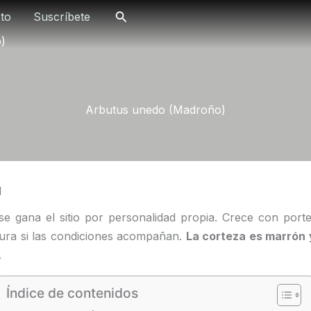
Buscar
to
Suscríbete
)
Arbutus unedo (Madroño)
l
e gana el sitio por personalidad propia. Crece con port
ura si las condiciones acompañan.
La corteza es marrón 
.
Índice de contenidos