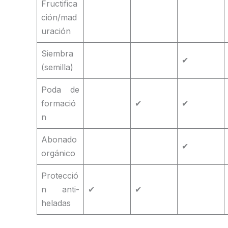
Fructifica
ción/mad
uración
Siembra
✔
(semilla)
Poda de
formació
✔
✔
n
Abonado
✔
orgánico
Protecció
n anti-
✔
✔
heladas