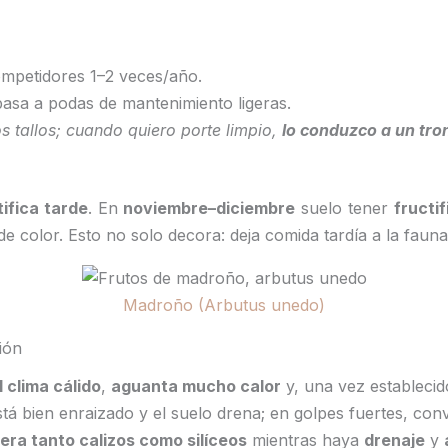
mpetidores 1–2 veces/año.
asa a podas de mantenimiento ligeras.
os tallos; cuando quiero porte limpio,
lo conduzco a un tro
tifica tarde
. En
noviembre–diciembre
suelo tener
fructi
 color. Esto no solo decora: deja comida tardía a la fauna
Madroño (Arbutus unedo)
ión
l clima cálido
,
aguanta mucho calor
y, una vez estableci
stá bien enraizado y el suelo drena; en golpes fuertes, con
lera tanto calizos como silíceos
mientras haya
drenaje
y