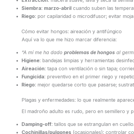
Siembra
:
marzo-abril
cuando suben las temperat
Riego
: por capilaridad o microdifusor; evitar moja
Cómo evitar hongos: aireación y antifúngico
Aquí va lo que me hizo marcar diferencia:
“A mí me ha dado
problemas de hongos
al germ
Higiene
: bandejas limpias y herramientas desinfe
Aireación
: tapa con ventilación o sin tapa; corri
Fungicida
: preventivo en el primer riego y repeti
Riego
: mejor quedarse corto que pasarse; sustr
Plagas y enfermedades: lo que realmente aparec
El madroño adulto es rudo, pero en semillero y 
Damping-off
: tallos que se estrangulan en cuello
Cochinillas/pulgones
(ocasionales): controlar co