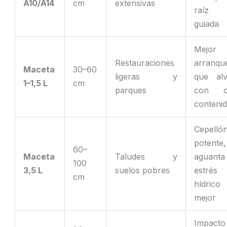
A10/A14
cm
extensivas
raíz 
guiada
Mejor
Restauraciones
arranqu
Maceta
30–60
ligeras y
que alv
1–1,5 L
cm
parques
con c
conteni
Cepelló
potente,
60–
Maceta
Taludes y
aguanta
100
3,5 L
suelos pobres
estrés
cm
hídrico
mejor
Impacto