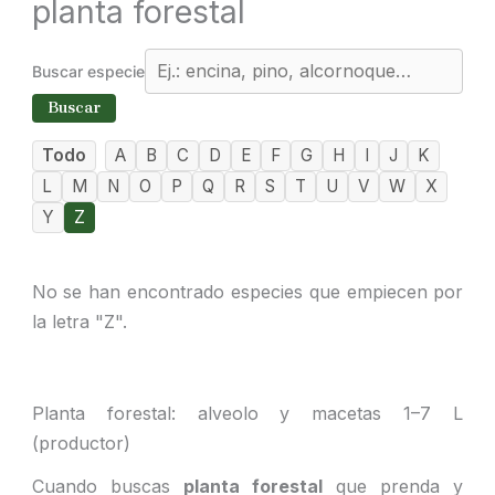
planta forestal
Buscar especie
Buscar
Todo
A
B
C
D
E
F
G
H
I
J
K
L
M
N
O
P
Q
R
S
T
U
V
W
X
Y
Z
No se han encontrado especies que empiecen por
la letra "Z".
Planta forestal: alveolo y macetas 1–7 L
(productor)
Cuando buscas
planta forestal
que prenda y