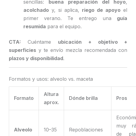
sencillas:
buena preparación del hoyo
,
acolchado
y, si aplica,
riego de apoyo
el
primer verano. Te entrego una
guía
resumida
para el equipo.
CTA:
Cuéntame
ubicación + objetivo +
superficies
y te envío mezcla recomendada con
plazos y disponibilidad
.
Formatos y usos: alveolo vs. maceta
Altura
Formato
Dónde brilla
Pros
aprox.
Económi
muy rá
Alveolo
10–35
Repoblaciones
de plan