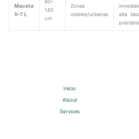
80–
Maceta
Zonas
inmedia
140
5–7 L
visibles/urbanas
alta ta
cm
prendim
Inicio
About
Services