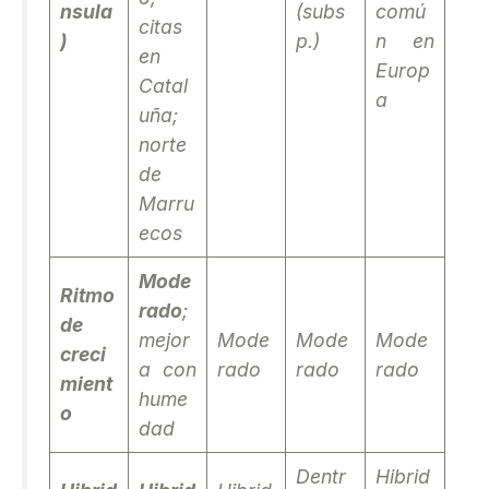
nsula
(subs
comú
citas
)
p.)
n en
en
Europ
Catal
a
uña;
norte
de
Marru
ecos
Mode
Ritmo
rado
;
de
mejor
Mode
Mode
Mode
creci
a con
rado
rado
rado
mient
hume
o
dad
Dentr
Hibrid