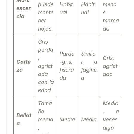
Marc
puede
Habit
Habit
meno
escen
mante
ual
ual
s
cia
ner
marca
hojas
da
Gris-
parda
Parda
Simila
,
Gris,
Corte
-gris,
r a
agriet
agriet
za
fisura
fagine
ada
ada
da
a
con la
edad
Tama
Media
ño
, a
Bellot
medio
Media
Media
veces
a
,
algo