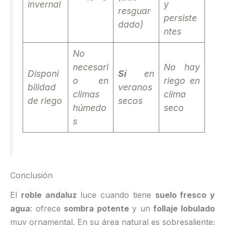
invernal
y
resguar
persiste
dado)
ntes
No
necesari
No hay
Disponi
Sí
en
o en
riego en
bilidad
veranos
climas
clima
de riego
secos
húmedo
seco
s
Conclusión
El
roble andaluz
luce cuando tiene
suelo fresco y
agua
: ofrece
sombra potente
y un
follaje lobulado
muy ornamental. En su área natural es sobresaliente;