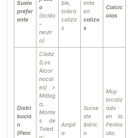
Suelo
ble,
ente
o
Calcíc
prefer
tolera
en
(ácido
olas
ente
caliza
calizo
–
s
s
neutr
o)
Cádiz
(Los
Alcor
nocal
es) >
Muy
Málag
localiz
a,
Distri
Suroe
ado
Monte
bució
ste
en la
s de
n
Ampli
ibéric
Peníns
Toled
(Pení
a
o
ula;
o;