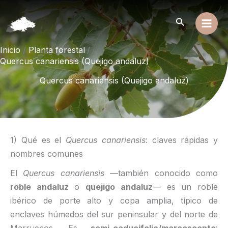
Ir
al
Buscar
contenido
Inicio
Planta forestal
Quercus canariensis (Quejigo andaluz)
Quercus canariensis (Quejigo andaluz)
1) Qué es el
Quercus canariensis
: claves rápidas y
nombres comunes
El
Quercus canariensis
—también conocido como
roble andaluz
o
quejigo andaluz
— es un roble
ibérico de porte alto y copa amplia, típico de
enclaves húmedos del sur peninsular y del norte de