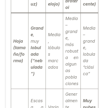
broter
uz)
elojo)
cente)
oi
Media
–
Grand
Media
grand
e
,
Media
–
e,
Hoja
muy
,
grand
más
(tama
lobul
lóbulo
e,
robust
ño/fo
ada
s
lobula
a en
rma)
(“neb
marc
da
algun
ulada
ados
“clási
as
”)
ca”
pobla
ciones
Gener
Escas
almen
Muy
a a
Varia
te
pubes