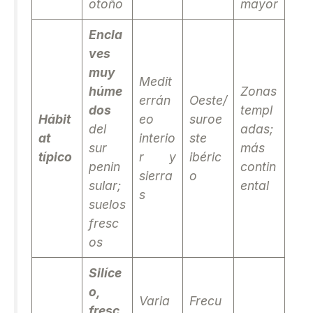
otoño
mayor
Encla
ves
muy
Medit
húme
Zonas
errán
Oeste/
dos
templ
Hábit
eo
suroe
del
adas;
at
interio
ste
sur
más
típico
r y
ibéric
penin
contin
sierra
o
sular;
ental
s
suelos
fresc
os
Silíce
o,
Varia
Frecu
fresc