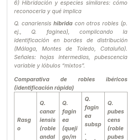
6) Hibridación y especies similares: cómo
reconocerla y qué implica
Q. canariensis
hibrida
con otros robles (p.
ej.,
Q. faginea
), complicando la
identificación en bordes de distribución
(Málaga, Montes de Toledo, Cataluña).
Señales: hojas intermedias, pubescencia
variable y lóbulos “mixtos”.
Comparativa de robles ibéricos
(identificación rápida)
Q.
Q.
Q.
Q.
fagin
canar
fagin
pubes
ea
Rasg
iensis
ea
cens
subsp
o
(roble
(queji
(roble
.
andal
go/m
pubes