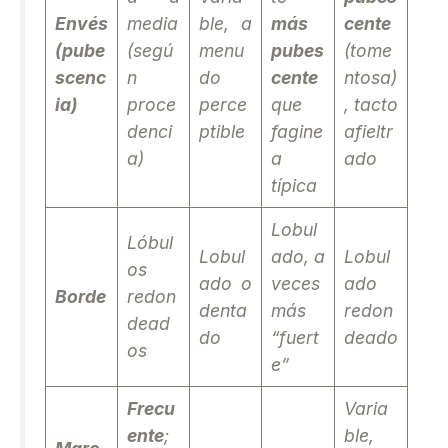
Envés
media
ble, a
más
cente
(pube
(segú
menu
pubes
(tome
scenc
n
do
cente
ntosa)
ia)
proce
perce
que
, tacto
denci
ptible
fagine
afieltr
a)
a
ado
típica
Lobul
Lóbul
Lobul
ado, a
Lobul
os
ado o
veces
ado
Borde
redon
denta
más
redon
dead
do
“fuert
deado
os
e”
Frecu
Varia
ente
;
ble,