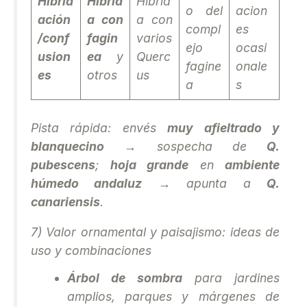
Hibrid
Hibrid
Hibrid
o del
acion
ación
a con
a con
compl
es
/conf
fagin
varios
ejo
ocasi
usion
ea
y
Querc
fagine
onale
es
otros
us
a
s
Pista rápida: envés
muy afieltrado y
blanquecino
→ sospecha de
Q.
pubescens
;
hoja grande
en
ambiente
húmedo andaluz
→ apunta a
Q.
canariensis
.
7) Valor ornamental y paisajismo: ideas de
uso y combinaciones
Árbol de sombra
para jardines
amplios, parques y márgenes de