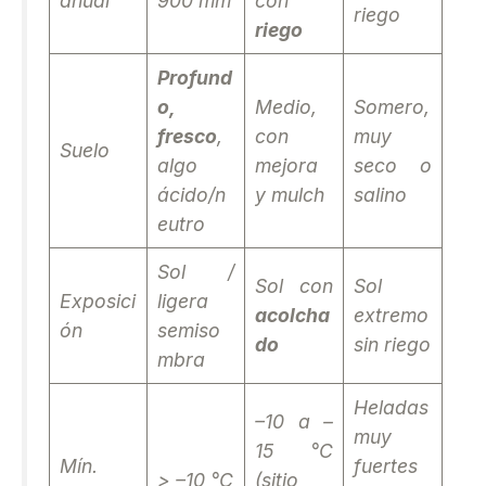
anual
900 mm
con
riego
riego
Profund
o,
Medio,
Somero,
fresco
,
con
muy
Suelo
algo
mejora
seco o
ácido/n
y mulch
salino
eutro
Sol /
Sol con
Sol
Exposici
ligera
acolcha
extremo
ón
semiso
do
sin riego
mbra
Heladas
–10 a –
muy
15 °C
Mín.
fuertes
> –10 °C
(sitio