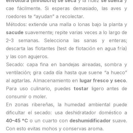
envoltura (involucro) se seca
y la nuez
se suelta
y
cae fácilmente. Si esperas demasiado, las aves y
roedores te “ayudan” a recolectar.
Métodos: extiende una malla o lonas bajo la planta y
sacude
suavemente; repite varias veces a lo largo de
2–3 semanas. Selecciona las sanas y enteras;
descarta las flotantes (test de flotación en agua fría)
y las con agujeros.
Secado: capa fina en bandejas aireadas, sombra y
ventilación; gira cada día hasta que suene “a hueco”
al agitarlas. Almacenamiento en
lugar fresco y seco
.
Para uso culinario, puedes
tostar
ligero antes de
consumir o moler.
En zonas ribereñas, la humedad ambiental puede
dificultar el secado: usa deshidratador doméstico a
40–45 °C
o un cuarto con
deshumidificador
suave.
Con esto evitas mohos y conservas aroma.