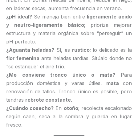
mulch. En zonas frescas de ribera, reduce el riego;
en laderas secas, aumenta frecuencia en verano.
¿pH ideal?
Se maneja bien entre
ligeramente ácido
y neutro-ligeramente básico
; prioriza mejorar
estructura y materia orgánica sobre “perseguir” un
pH perfecto.
¿Aguanta heladas?
Sí, es
rustico
; lo delicado es la
flor femenina
ante heladas tardías. Sitúalo donde no
“se estanque” el aire frío.
¿Me conviene tronco único o mata?
Para
producción doméstica y varas útiles,
mata
con
renovación de tallos. Tronco único es posible, pero
tendrás
rebrote constante
.
¿Cuándo cosecho?
En
otoño
; recolecta escalonado
según caen, seca a la sombra y guarda en lugar
fresco.