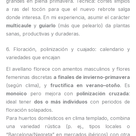
grandes en plena primavera. Técnica: cortes limpios
a ras del tocón para que el nuevo rebrote salga
donde interesa. En mi experiencia, asumir el carácter
multicaule
y
guiarlo
(más que pelearlo) da plantas
sanas, productivas y duraderas.
6. Floración, polinización y cuajado: calendario y
variedades que encajan
El avellano florece con amentos masculinos y flores
femeninas discretas
a finales de invierno-primavera
(según clima), y
fructifica en verano–otoño
. Es
monoico
pero mejora con
polinización cruzada
:
ideal tener
dos o más individuos
con periodos de
floración solapados.
Para huertos domésticos en clima templado, combina
una variedad rústica (p. ej., tipos locales o
“Barcelona/Negreta” en mercados ibéricos) con otra