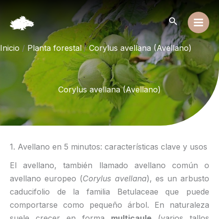
Ir
al
Buscar
contenido
Inicio
Planta forestal
Corylus avellana (Avellano)
Corylus avellana (Avellano)
1. Avellano en 5 minutos: características clave y usos
El avellano, también llamado avellano común o
avellano europeo (
Corylus avellana
), es un arbusto
caducifolio de la familia Betulaceae que puede
comportarse como pequeño árbol. En naturaleza
suele crecer en forma
multicaule
(varios tallos