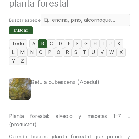
planta forestal
Buscar especie
Buscar
Todo
A
B
C
D
E
F
G
H
I
J
K
L
M
N
O
P
Q
R
S
T
U
V
W
X
Y
Z
Betula pubescens (Abedul)
Planta forestal: alveolo y macetas 1–7 L
(productor)
Cuando buscas
planta forestal
que prenda y