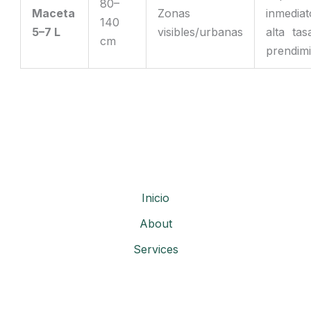
80–
Maceta
Zonas
inmedia
140
5–7 L
visibles/urbanas
alta ta
cm
prendim
Inicio
About
Services