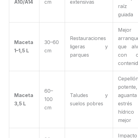
A10/A14
cm
extensivas
raíz 
guiada
Mejor
Restauraciones
arranqu
Maceta
30–60
ligeras y
que alv
1–1,5 L
cm
parques
con c
conteni
Cepelló
potente,
60–
Maceta
Taludes y
aguanta
100
3,5 L
suelos pobres
estrés
cm
hídrico
mejor
Impacto