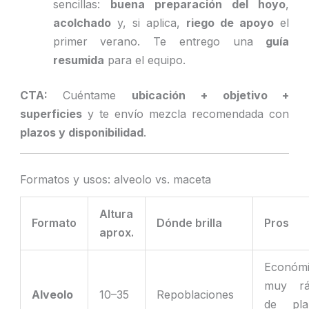
sencillas:
buena preparación del hoyo
,
acolchado
y, si aplica,
riego de apoyo
el
primer verano. Te entrego una
guía
resumida
para el equipo.
CTA:
Cuéntame
ubicación + objetivo +
superficies
y te envío mezcla recomendada con
plazos y disponibilidad
.
Formatos y usos: alveolo vs. maceta
Altura
Formato
Dónde brilla
Pros
aprox.
Económi
muy rá
Alveolo
10–35
Repoblaciones
de plan