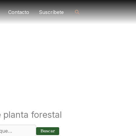
Buscar
Contacto
Suscríbete
Planta forestal
nta forestal autóctona para restauración ambiental, p
pantallas vegetales y proyectos de biodiversidad.
 planta forestal
Buscar