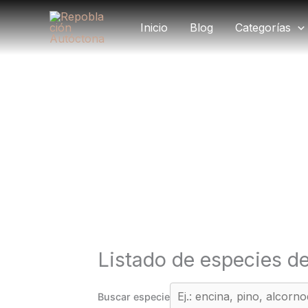
Ir
al
Inicio
Blog
Categorías
contenido
Producción de pla
Listado de especies de
Buscar especie