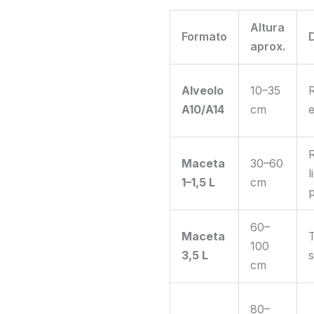
Altura
Formato
D
aprox.
Alveolo
10–35
A10/A14
cm
e
Maceta
30–60
1–1,5 L
cm
60–
Maceta
100
3,5 L
cm
80–