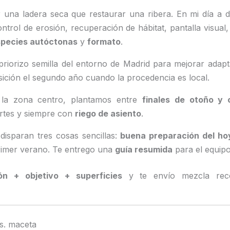
 una ladera seca que restaurar una ribera. En mi día a dí
ontrol de erosión, recuperación de hábitat, pantalla visual
pecies autóctonas
y
formato
.
 priorizo semilla del entorno de Madrid para mejorar adap
ición el segundo año cuando la procedencia es local.
 la zona centro, plantamos entre
finales de otoño y
ertes y siempre con
riego de asiento
.
 disparan tres cosas sencillas:
buena preparación del ho
rimer verano. Te entrego una
guía resumida
para el equipo
ón + objetivo + superficies
y te envío mezcla re
s. maceta