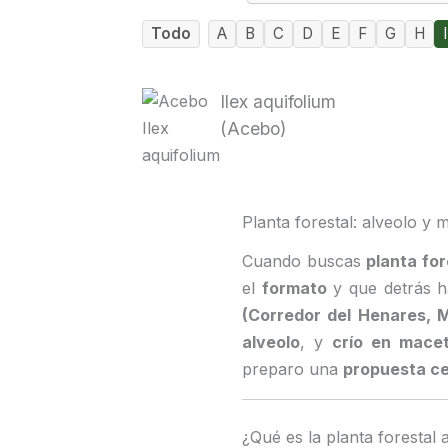
Todo
A
B
C
D
E
F
G
H
I
Ilex aquifolium
(Acebo)
Planta forestal: alveolo y 
Cuando buscas
planta for
el
formato
y que detrás 
(Corredor del Henares, M
alveolo
, y
crío en mace
preparo una
propuesta c
¿Qué es la planta forestal