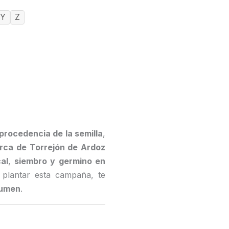
Y
Z
procedencia de la semilla
,
rca de Torrejón de Ardoz
al
,
siembro y germino en
s plantar esta campaña, te
lumen
.