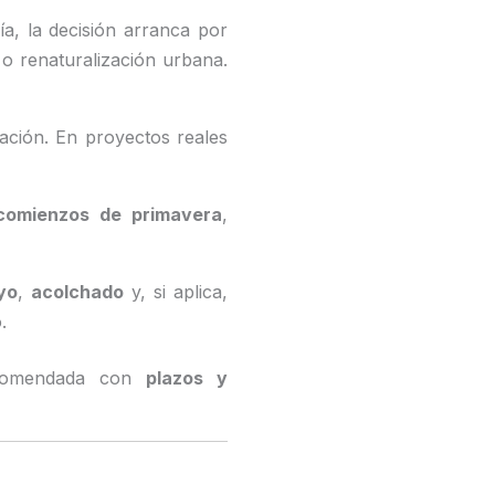
a, la decisión arranca por
, o renaturalización urbana.
tación. En proyectos reales
 comienzos de primavera
,
yo
,
acolchado
y, si aplica,
.
comendada con
plazos y