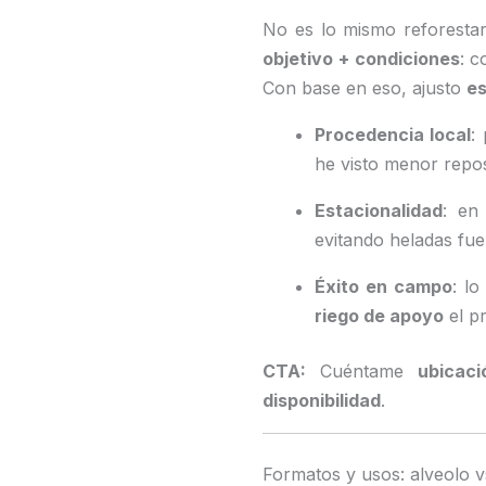
No es lo mismo reforestar
objetivo + condiciones
: c
Con base en eso, ajusto
es
Procedencia local
:
he visto menor repos
Estacionalidad
: en
evitando heladas fu
Éxito en campo
: lo
riego de apoyo
el p
CTA:
Cuéntame
ubicaci
disponibilidad
.
Formatos y usos: alveolo v