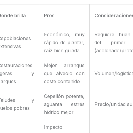
ónde brilla
Pros
Consideracione
Económico, muy
Requiere buen 
Repoblaciones
rápido de plantar,
del primer 
xtensivas
raíz bien guiada
(acolchado/prote
Restauraciones
Mejor arranque
ligeras y
que alveolo con
Volumen/logísti
parques
coste contenido
Cepellón potente,
Taludes y
aguanta estrés
Precio/unidad su
suelos pobres
hídrico mejor
Impacto