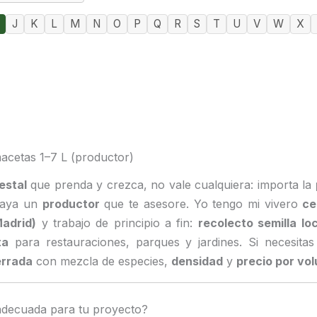
J
K
L
M
N
O
P
Q
R
S
T
U
V
W
X
macetas 1–7 L (productor)
estal
que prenda y crezca, no vale cualquiera: importa la
haya un
productor
que te asesore. Yo tengo mi vivero
ce
adrid)
y trabajo de principio a fin:
recolecto semilla loc
ta
para restauraciones, parques y jardines. Si necesita
errada
con mezcla de especies,
densidad
y
precio por vo
 adecuada para tu proyecto?