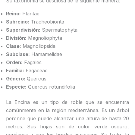
Su taxonomía se desglosa de la siguiente manera:
Reino:
Plantae
Subreino:
Tracheobionta
Superdivisión:
Spermatophyta
División:
Magnoliophyta
Clase:
Magnoliopsida
Subclase:
Hamamelidae
Orden:
Fagales
Familia:
Fagaceae
Género:
Quercus
Especie:
Quercus rotundifolia
La Encina es un tipo de roble que se encuentra
comúnmente en la región mediterránea. Es un árbol
perenne que puede alcanzar una altura de hasta 20
metros. Sus hojas son de color verde oscuro,
coriáceas y con los bordes espinosos. Su fruto, la