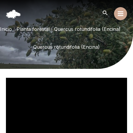
Ir
al
Buscar
contenido
Inicio
Planta forestal
Quercus rotundifolia (Encina)
Quercus rotundifolia (Encina)