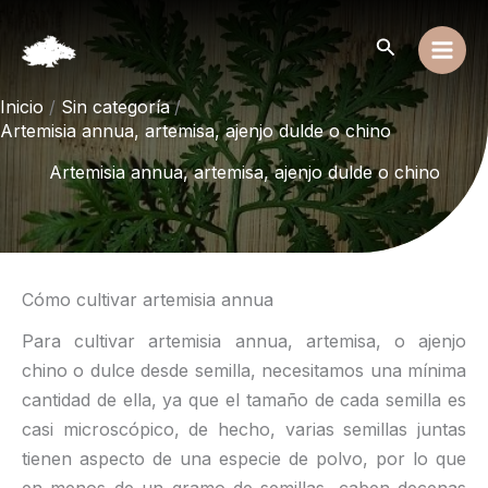
Ir
al
Buscar
contenido
Inicio
Sin categoría
Artemisia annua, artemisa, ajenjo dulde o chino
Artemisia annua, artemisa, ajenjo dulde o chino
Cómo cultivar artemisia annua
Para cultivar artemisia annua, artemisa, o ajenjo
chino o dulce desde semilla, necesitamos una mínima
cantidad de ella, ya que el tamaño de cada semilla es
casi microscópico, de hecho, varias semillas juntas
tienen aspecto de una especie de polvo, por lo que