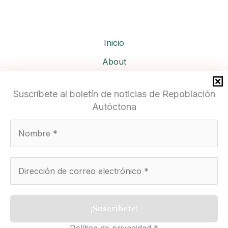
Inicio
About
Services
Suscríbete al boletín de noticias de Repoblación
Autóctona
Repoblación Autóctona