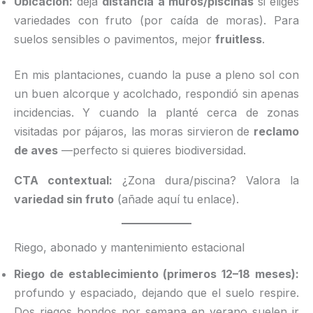
Ubicación:
deja
distancia a muros/piscinas
si eliges
variedades con fruto (por caída de moras). Para
suelos sensibles o pavimentos, mejor
fruitless
.
En mis plantaciones, cuando la puse a pleno sol con
un buen alcorque y acolchado, respondió sin apenas
incidencias. Y cuando la planté cerca de zonas
visitadas por pájaros, las moras sirvieron de
reclamo
de aves
—perfecto si quieres biodiversidad.
CTA contextual:
¿Zona dura/piscina? Valora la
variedad sin fruto
(añade aquí tu enlace).
Riego, abonado y mantenimiento estacional
Riego de establecimiento (primeros 12–18 meses):
profundo y espaciado, dejando que el suelo respire.
Dos riegos hondos por semana en verano suelen ir