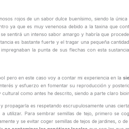
rnosos rojos de un sabor dulce buenísimo, siendo la única
ntro ya que es muy venenosa debido a la taxina que conti
 se sentirá un intenso sabor amargo y habría que proceder
stancia es bastante fuerte y el tragar una pequeña cantidad
s impregnaban la punta de sus flechas con esta sustancia
bol pero en este caso voy a contar mi experiencia en la
si
nterés y esfuerzo en fomentar su reproducción y posterio
y cultural como antes he descrito, siendo a parte claro bio
e y propagarla es respetando escrupulosamente unas cie
as a utilizar. Para sembrar semillas de tejo, primero se c
tivamente y se evitar coger semillas de tejos de jardines, o