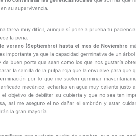
 de
no contaminar las genéticas locales
que son las que me
 en su supervivencia.
na tarea muy difícil, aunque sí pone a prueba tu paciencia
ece la pena.
de verano (Septiembre) hasta el mes de Noviembre
más
l es importante ya que la capacidad germinativa de un árbo
 y de buen porte que sean como los que nos gustaría obtene
arar la semilla de la pulpa roja que la envuelve para que q
 germinación por lo que me suelen germinar mayoritariam
rificado mecánico, echarlas en agua muy caliente justo ant
n el objetivo de debilitar su cubierta y que no sea tan im
sa, así me aseguro el no dañar el embrión y estar cuidan
rán la gran mayoría.