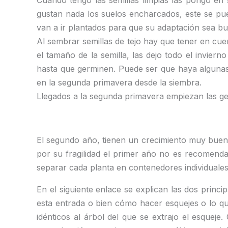
Cuando tengo las semillas limpias las pongo en 
gustan nada los suelos encharcados, este se pue
van a ir plantados para que su adaptación sea bu
Al sembrar semillas de tejo hay que tener en cu
el tamaño de la semilla, las dejo todo el invie
hasta que germinen. Puede ser que haya algunas
en la segunda primavera desde la siembra.
Llegados a la segunda primavera empiezan las ge
El segundo año, tienen un crecimiento muy bueno
por su fragilidad el primer año no es recomenda
separar cada planta en contenedores individuales
En el siguiente enlace se explican las dos princi
esta entrada o bien cómo hacer esquejes o lo q
idénticos al árbol del que se extrajo el esquej