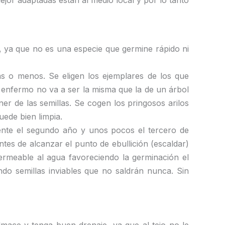
jor adaptadas están al medio local y por lo tanto
, ya que no es una especie que germine rápido ni
 o menos. Se eligen los ejemplares de los que
l enfermo no va a ser la misma que la de un árbol
r de las semillas. Se cogen los pringosos arilos
uede bien limpia.
ente el segundo año y unos pocos el tercero de
es de alcanzar el punto de ebullición (escaldar)
permeable al agua favoreciendo la germinación el
do semillas inviables que no saldrán nunca. Sin