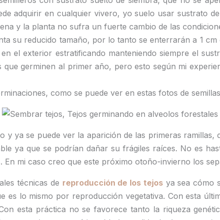
semilleros con sustrato suelto de siembra, que no se ape
de adquirir en cualquier vivero, yo suelo usar sustrato de
ena y la planta no sufra un fuerte cambio de las condicione
enta su reducido tamaño, por lo tanto se enterrarán a 1 
rno en el exterior estratificando manteniendo siempre el s
 que germinen al primer año, pero esto según mi experien
rminaciones, como se puede ver en estas fotos de semillas
 y ya se puede ver la aparición de las primeras ramillas
ble ya que se podrían dañar su frágiles raíces. No es ha
. En mi caso creo que este próximo otoño-invierno los sep
pales técnicas de
reproducción de los tejos
ya sea cómo s
ue es lo mismo por reproducción vegetativa. Con esta últ
e. Con esta práctica no se favorece tanto la riqueza genét