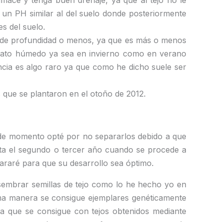
lmace y tenga buen drenaje, ya que al tejo no le
 un PH similar al del suelo donde posteriormente
s del suelo.
cm de profundidad o menos, ya que es más o menos
ustrato húmedo ya sea en invierno como en verano
cia es algo raro ya que como he dicho suele ser
 que se plantaron en el otoño de 2012.
, de momento opté por no separarlos debido a que
sta el segundo o tercer año cuando se procede a
araré para que su desarrollo sea óptimo.
embrar semillas de tejo como lo he hecho yo en
ima manera se consigue ejemplares genéticamente
ica que se consigue con tejos obtenidos mediante