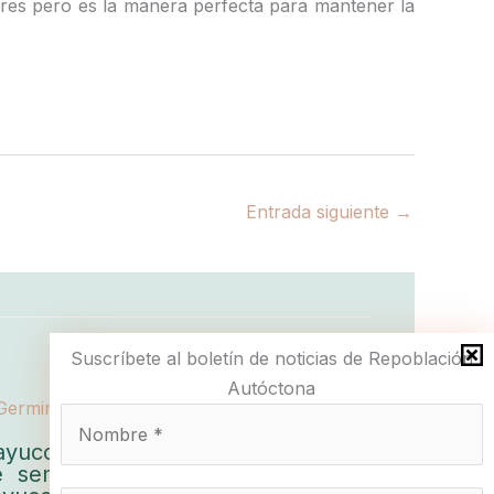
ores pero es la manera perfecta para mantener la
Entrada siguiente
→
Suscríbete al boletín de noticias de Repoblación
Autóctona
ayucos, recolección y germinación
e semillas de haya (Problema de