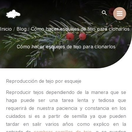
Ir
al
Buscar
contenido
Inicio
Blog
Cómo hacer esquejes de tejo para clonarlos
Cómo hacer esquejes de tejo para clonarlos
Reproducción de tejo por esqueje
Reproducir tejos dependiendo de la manera que se
haga puede ser una tarea lenta y tediosa que
requerirá de nuestra paciencia y constancia en los
cuidados si es a partir de semilla ya que pueden
tardar en salir varios años como explico en la