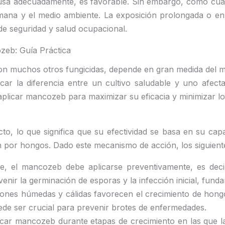
 usa adecuadamente, es favorable. Sin embargo, como cu
mana y el medio ambiente. La exposición prolongada o en 
de seguridad y salud ocupacional.
zeb: Guía Práctica
 con muchos otros fungicidas, depende en gran medida del
ar la diferencia entre un cultivo saludable y uno afec
plicar mancozeb para maximizar su eficacia y minimizar lo
o, lo que significa que su efectividad se basa en su cap
ón por hongos. Dado este mecanismo de acción, los siguiente
te, el mancozeb debe aplicarse preventivamente, es deci
nir la germinación de esporas y la infección inicial, fund
ciones húmedas y cálidas favorecen el crecimiento de hong
de ser crucial para prevenir brotes de enfermedades.
licar mancozeb durante etapas de crecimiento en las que 