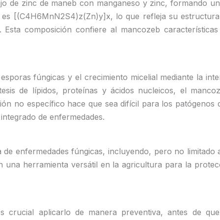
ejo de zinc de maneb con manganeso y zinc, formando un 
l es [(C4H6MnN2S4)z(Zn)y]x, lo que refleja su estructur
sta composición confiere al mancozeb características ú
sporas fúngicas y el crecimiento micelial mediante la int
ntesis de lípidos, proteínas y ácidos nucleicos, el manco
n no específico hace que sea difícil para los patógenos des
 integrado de enfermedades.
de enfermedades fúngicas, incluyendo, pero no limitado a, 
n una herramienta versátil en la agricultura para la prot
s crucial aplicarlo de manera preventiva, antes de qu