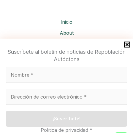
sorbus
y
arces
Inicio
de
About
montpellier
Services
Suscríbete al boletín de noticias de Repoblación
Autóctona
Repoblación Autóctona
Política de privacidad
*