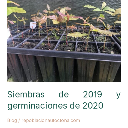
sorbus
y
arces
de
montpellier
Siembras de 2019 y
germinaciones de 2020
Blog
/
repoblacionautoctona.com