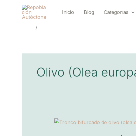
Ir
al
Inicio
Blog
Categorías
contenido
Inicio
Olivo (Olea europaea)
Olivo (Olea europ