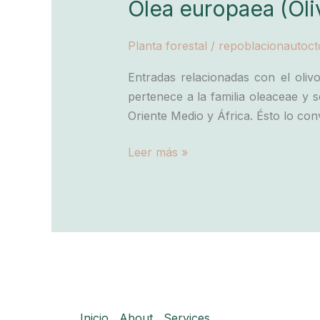
Olea europaea (Oli
Planta forestal
/
repoblacionautoc
Entradas relacionadas con el oliv
pertenece a la familia oleaceae y s
Oriente Medio y África. Ésto lo con
Olea
Leer más »
europaea
(Olivo)
Inicio
About
Services