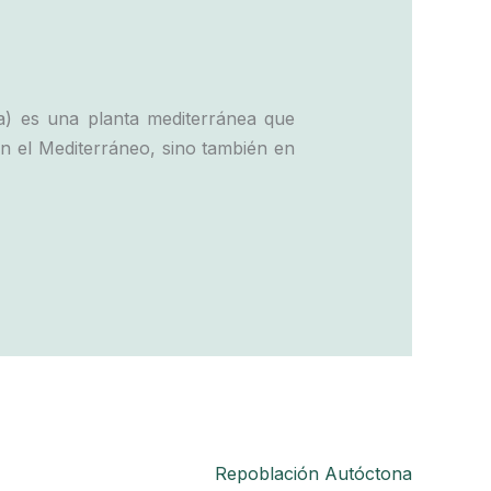
ea) es una planta mediterránea que
 en el Mediterráneo, sino también en
Repoblación Autóctona