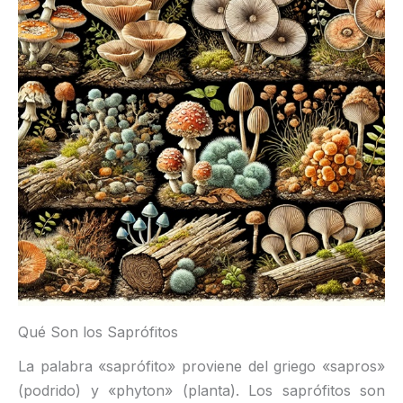
Qué Son los Saprófitos
La palabra «saprófito» proviene del griego «sapros»
(podrido) y «phyton» (planta). Los saprófitos son