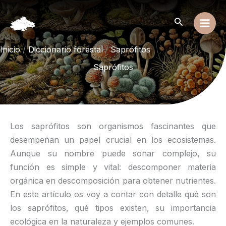
Ir
al
Buscar
contenido
Inicio
Diccionario forestal
Saprófitos
Saprófitos
Los saprófitos son organismos fascinantes que
desempeñan un papel crucial en los ecosistemas.
Aunque su nombre puede sonar complejo, su
función es simple y vital: descomponer materia
orgánica en descomposición para obtener nutrientes.
En este artículo os voy a contar con detalle qué son
los saprófitos, qué tipos existen, su importancia
ecológica en la naturaleza y ejemplos comunes.