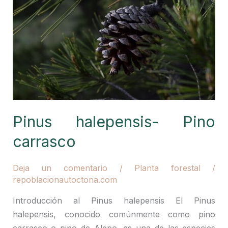
Pinus halepensis- Pino
carrasco
Deja un comentario
/
Planta forestal
/
repoblacionautoctona.com
Introducción al Pinus halepensis El Pinus
halepensis, conocido comúnmente como pino
carrasco o pino de Alepo, es una de las especies