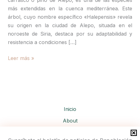
más extendidas en la cuenca mediterránea. Este
árbol, cuyo nombre específico «Halepensis» revela
su origen en la ciudad de Alepo, situada en el
noroeste de Siria, destaca por su adaptabilidad y
resistencia a condiciones […]
Pinus
Leer más »
halepensis-
Pino
carrasco
Inicio
About
Services